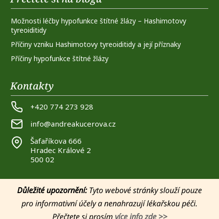
Možnosti léčby hypofunkce štítné žlázy – Hashimotovy
tyreoiditidy
Příčiny vzniku Hashimotovy tyreoiditidy a její příznaky
Příčiny hypofunkce štítné žlázy
Kontakty
+420 774 273 928
info@andreakucerova.cz
Šafaříkova 666
Hradec Králové 2
500 02
Důležité upozornění:
Tyto webové stránky slouží pouze
pro informativní účely a nenahrazují lékařskou péči.
Přečtete si prosím
více info zde >>