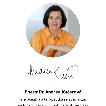
PharmDr. Andrea Kučerová
Farmaceutka a terapeutka se specializací
na funkční terapii hypofunkce štítné žlázy