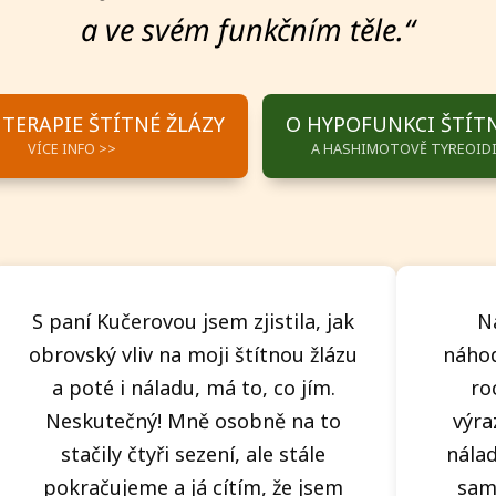
a ve svém funkčním těle.“
TERAPIE ŠTÍTNÉ ŽLÁZY
O HYPOFUNKCI ŠTÍTN
VÍCE INFO >>
A HASHIMOTOVĚ TYREOIDI
S paní Kučerovou jsem zjistila, jak
N
obrovský vliv na moji štítnou žlázu
náhod
a poté i náladu, má to, co jím.
ro
Neskutečný! Mně osobně na to
výra
stačily čtyři sezení, ale stále
nálad
pokračujeme a já cítím, že jsem
sama