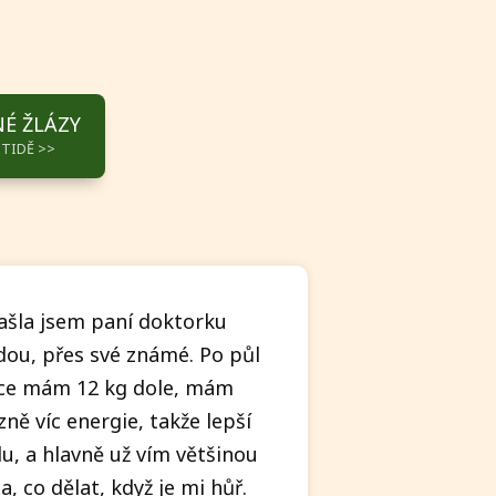
É ŽLÁZY
TIDĚ >>
ašla jsem paní doktorku
ou, přes své známé. Po půl
ce mám 12 kg dole, mám
zně víc energie, takže lepší
u, a hlavně už vím většinou
, co dělat, když je mi hůř.