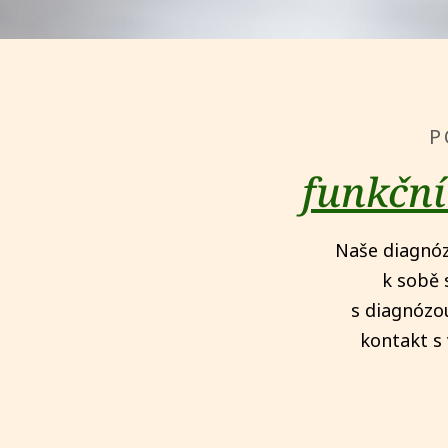
P
funkční
Naše diagnóz
k sobě 
s diagnózo
kontakt s 