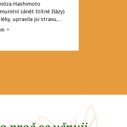
gnóza Hashimoto
munitní zánět štítné žlázy)
léky, upravila jsi stravu,…
nek