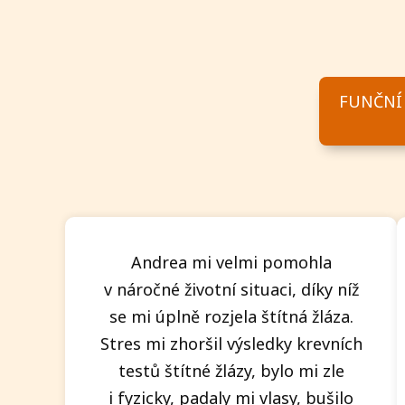
FUNČNÍ 
Andrea mi velmi pomohla
v náročné životní situaci, díky níž
se mi úplně rozjela štítná žláza.
Stres mi zhoršil výsledky krevních
testů štítné žlázy, bylo mi zle
i fyzicky, padaly mi vlasy, bušilo