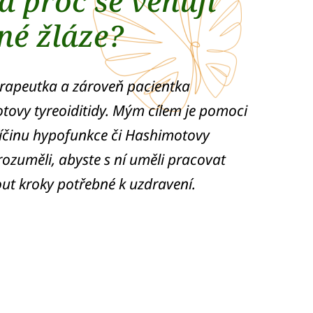
a proč se věnuji
né žláze?
erapeutka a zároveň pacientka
ovy tyreoiditidy. Mým cílem je pomoci
říčinu hypofunkce či Hashimotovy
rozuměli, abyste s ní uměli pracovat
out kroky potřebné k uzdravení.