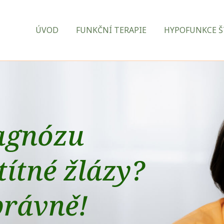
ÚVOD
FUNKČNÍ TERAPIE
HYPOFUNKCE Š
agnózu
títné žlázy?
správně!