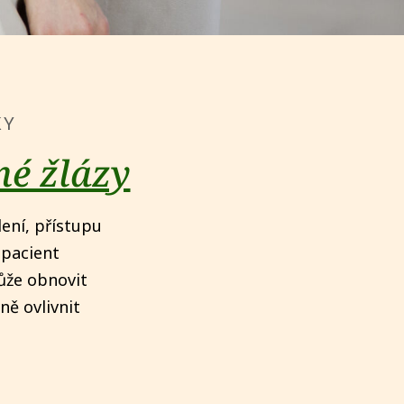
KY
né žlázy
ení, přístupu
 pacient
ůže obnovit
ně ovlivnit