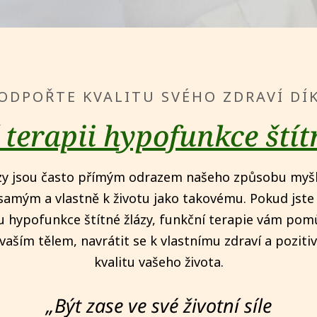
ODPOŘTE KVALITU SVÉHO ZDRAVÍ DÍ
 terapii hypofunkce štít
y jsou často přímým odrazem našeho způsobu myšl
samým a vlastně k životu jako takovému. Pokud jste
u hypofunkce štítné žlázy, funkční terapie vám pom
vaším tělem, navrátit se k vlastnímu zdraví a pozitiv
kvalitu vašeho života.
„Být zase ve své životní síle