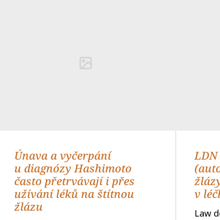
Únava a vyčerpání
LDN 
u diagnózy Hashimoto
(aut
často přetrvávají i přes
žlázy
užívání léků na štítnou
v lé
žlázu
Law d