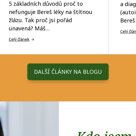
5 základních důvodů proč to
a dia
nefunguje Bereš léky na štítnou
(autoi
žlázu. Tak proč jsi pořád
Bereš 
unavená? Máš…
Celý člá
Celý článek
DALŠÍ ČLÁNKY NA BLOGU