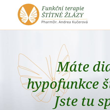
Máte di
hypofunkce š
Jste tu 