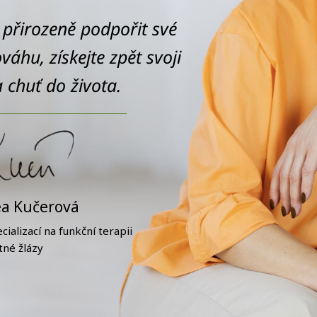
 přirozeně podpořit své
áhu, získejte zpět svoji
 a chuť do života.
a Kučerová
ializací na funkční terapii
tné žlázy