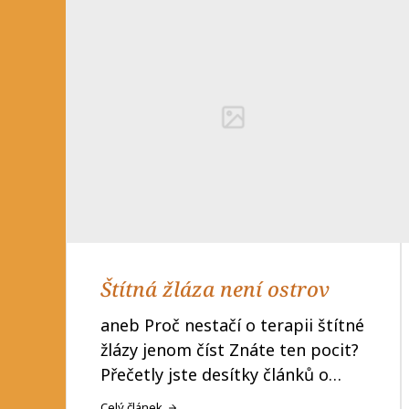
Štítná žláza není ostrov
aneb Proč nestačí o terapii štítné
žlázy jenom číst Znáte ten pocit?
Přečetly jste desítky článků o…
Celý článek