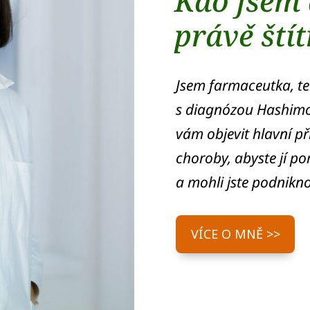
Kdo jsem 
právě štít
Jsem farmaceutka, t
s diagnózou Hashimot
vám objevit hlavní p
choroby, abyste jí po
a mohli jste podnikn
VÍCE O MNĚ >>