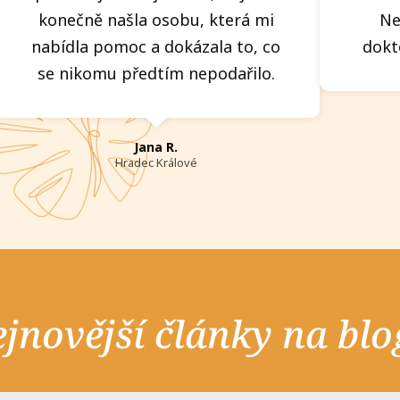
konečně našla osobu, která mi
Ne
nabídla pomoc a dokázala to, co
dokto
se nikomu předtím nepodařilo.
Jana R.
Hradec Králové
jnovější články na bl