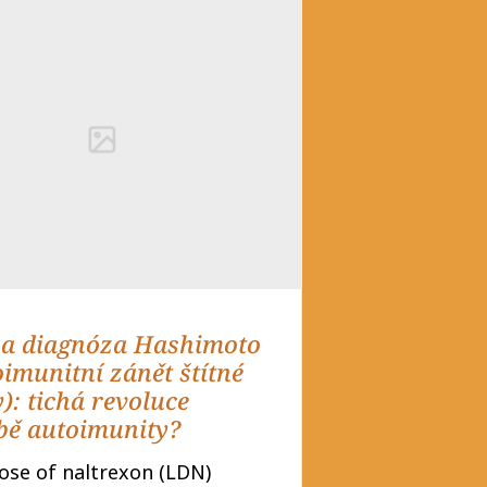
a diagnóza Hashimoto
oimunitní zánět štítné
): tichá revoluce
čbě autoimunity?
ose of naltrexon (LDN)